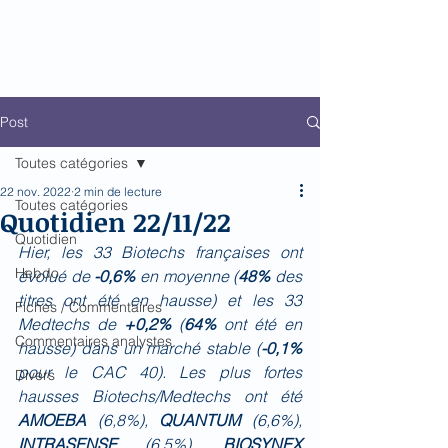
Biomed Impact
Le décodeur de Newsflow
Post
Toutes catégories
22 nov. 2022
2 min de lecture
Toutes catégories
Quotidien 22/11/22
Quotidien
Hier, les 33 Biotechs françaises ont 
Hebdo
évolué de 
-0,6%
 en moyenne (
48%
 des 
titres ont été en hausse) et les 33 
Fiches / Commentaires
Medtechs de 
+0,2%
 (
64% 
ont été en 
Commentaires analystes
hausse) dans un marché stable (
-0,1%
pour le CAC 40). Les plus fortes 
Divers
hausses Biotechs/Medtechs ont été 
AMOEBA 
(6,8%), 
QUANTUM 
(6,6%), 
INTRASENSE 
(6,5%), 
BIOSYNEX 