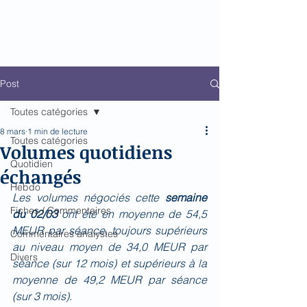
Biomed Impact
Le décodeur de Newsflow
Post
Toutes catégories
8 mars
1 min de lecture
Toutes catégories
Volumes quotidiens
Quotidien
échangés
Hebdo
Les volumes négociés cette 
semaine 
Fiches / Commentaires
du 02/03 
ont été en moyenne de 54,5 
MEUR par séance, toujours supérieurs 
Commentaires analystes
au niveau moyen de 34,0 MEUR par 
Divers
séance (sur 12 mois) et supérieurs à la 
moyenne de 49,2 MEUR par séance 
(sur 3 mois).