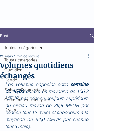
Biomed Impact
Le décodeur de Newsflow
Post
Toutes catégories
23 mars
1 min de lecture
Toutes catégories
Volumes quotidiens
Quotidien
échangés
Hebdo
Les volumes négociés cette 
semaine 
Fiches / Commentaires
du 16/03 
ont été en moyenne de 106,2 
MEUR par séance, toujours supérieurs 
Commentaires analystes
au niveau moyen de 36,8 MEUR par 
Divers
séance (sur 12 mois) et supérieurs à la 
moyenne de 54,0 MEUR par séance 
(sur 3 mois).