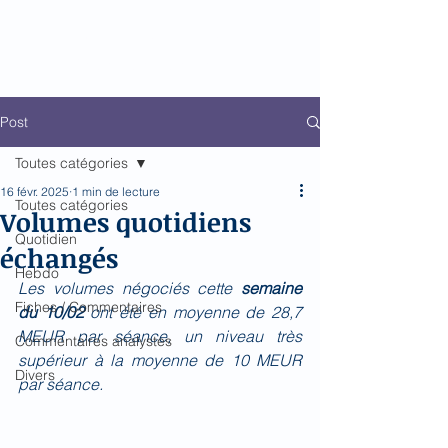
Biomed Impact
Le décodeur de Newsflow
Post
Toutes catégories
16 févr. 2025
1 min de lecture
Toutes catégories
Volumes quotidiens
Quotidien
échangés
Hebdo
Les volumes négociés cette 
semaine 
Fiches / Commentaires
du 10/02 
ont été en moyenne de 28,7 
MEUR par séance, un niveau très 
Commentaires analystes
supérieur à la moyenne de 10 MEUR 
Divers
par séance.