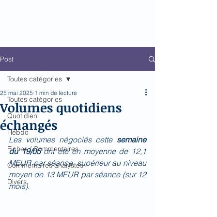
Biomed Impact
Le décodeur de Newsflow
Post
Toutes catégories
25 mai 2025
1 min de lecture
Toutes catégories
Volumes quotidiens
Quotidien
échangés
Hebdo
Les volumes négociés cette 
semaine 
Fiches / Commentaires
du 19/05 
ont été en moyenne de 12,1 
MEUR par séance, supérieur au niveau 
Commentaires analystes
moyen de 13 MEUR par séance (sur 12 
Divers
mois).