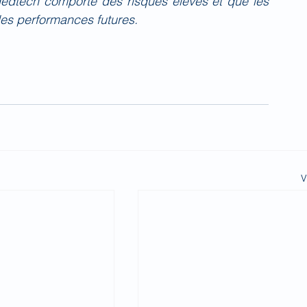
Medtech comporte des risques élevés et que les 
es performances futures.
V