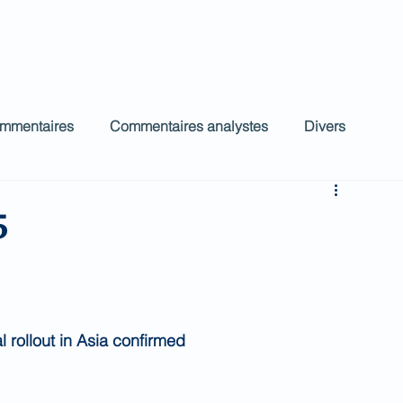
ct
Accueil
Commentaires Analystes
low
ommentaires
Commentaires analystes
Divers
5
l rollout in Asia confirmed