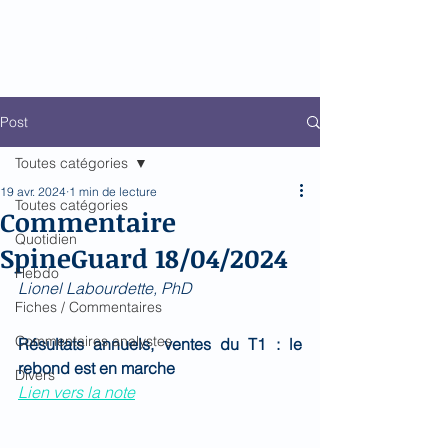
Biomed Impact
Le décodeur de Newsflow
Post
Toutes catégories
19 avr. 2024
1 min de lecture
Toutes catégories
Commentaire
Quotidien
SpineGuard 18/04/2024
Hebdo
Lionel Labourdette, PhD 
Fiches / Commentaires
Commentaires analystes
Résultats annuels, ventes du T1 : le 
rebond est en marche
Divers
Lien vers la note