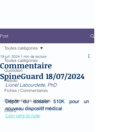
Biomed Impact
Le décodeur de Newsflow
Post
Toutes catégories
19 juil. 2024
1 min de lecture
Toutes catégories
Commentaire
Quotidien
SpineGuard 18/07/2024
Hebdo
Lionel Labourdette, PhD 
Fiches / Commentaires
Commentaires analystes
Dépôt du dossier 510K pour un 
nouveau dispositif médical
Divers
Lien vers la note