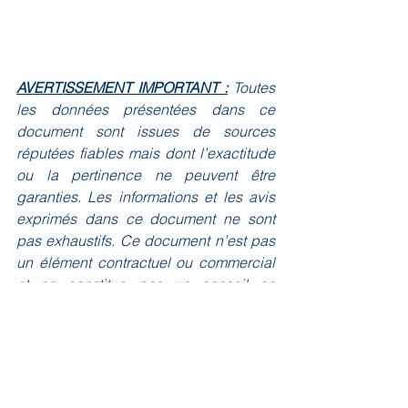
AVERTISSEMENT IMPORTANT :
Toutes 
les données présentées dans ce 
document sont issues de sources 
réputées fiables mais dont l’exactitude 
ou la pertinence ne peuvent être 
garanties. Les informations et les avis 
exprimés dans ce document ne sont 
pas exhaustifs. Ce document n’est pas 
un élément contractuel ou commercial 
et ne constitue pas un conseil en 
investissement. La responsabilité de 
BIOMED IMPACT ne pourra donc être 
engagée quel que soit l’usage qui 
serait fait du présent document. 
BIOMED IMPACT attire l’attention du 