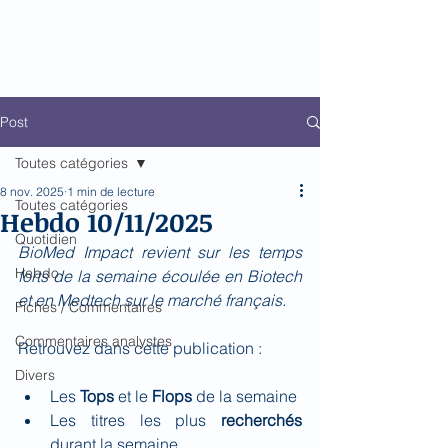
Biomed Impact
Le décodeur de Newsflow
Post
Toutes catégories
8 nov. 2025
1 min de lecture
Toutes catégories
Hebdo 10/11/2025
Quotidien
BioMed Impact revient sur les temps 
Hebdo
forts de la semaine écoulée en Biotech 
et en Medtech sur le marché français.
Fiches / Commentaires
Commentaires analystes
Retrouvez dans cette publication :
Divers
Les 
Tops
 et le 
Flops 
de la semaine
Les titres les plus 
recherchés 
durant la semaine