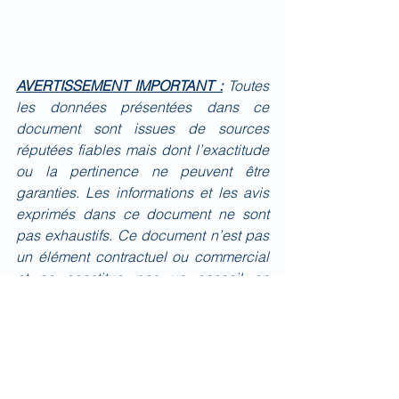
AVERTISSEMENT IMPORTANT :
Toutes 
les données présentées dans ce 
document sont issues de sources 
réputées fiables mais dont l’exactitude 
ou la pertinence ne peuvent être 
garanties. Les informations et les avis 
exprimés dans ce document ne sont 
pas exhaustifs. Ce document n’est pas 
un élément contractuel ou commercial 
et ne constitue pas un conseil en 
investissement. La responsabilité de 
BIOMED IMPACT ne pourra donc être 
engagée quel que soit l’usage qui 
serait fait du présent document. 
BIOMED IMPACT attire l’attention du 