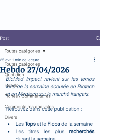
Biomed Impact
Le décodeur de Newsflow
Post
Toutes catégories
25 avr.
1 min de lecture
Toutes catégories
Hebdo 27/04/2026
Quotidien
BioMed Impact revient sur les temps 
Hebdo
forts de la semaine écoulée en Biotech 
et en Medtech sur le marché français.
Fiches / Commentaires
Commentaires analystes
Retrouvez dans cette publication :
Divers
Les 
Tops
 et le 
Flops 
de la semaine
Les titres les plus 
recherchés 
durant la semaine