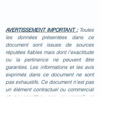
AVERTISSEMENT IMPORTANT :
Toutes 
les données présentées dans ce 
document sont issues de sources 
réputées fiables mais dont l’exactitude 
ou la pertinence ne peuvent être 
garanties. Les informations et les avis 
exprimés dans ce document ne sont 
pas exhaustifs. Ce document n’est pas 
un élément contractuel ou commercial 
et ne constitue pas un conseil en 
investissement. La responsabilité de 
BIOMED IMPACT ne pourra donc être 
engagée quel que soit l’usage qui 
serait fait du présent document. 
BIOMED IMPACT attire l’attention du 