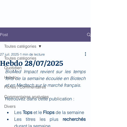
Biomed Impact
Le décodeur de Newsflow
Post
Toutes catégories
27 juil. 2025
1 min de lecture
Toutes catégories
Hebdo 28/07/2025
Quotidien
BioMed Impact revient sur les temps 
Hebdo
forts de la semaine écoulée en Biotech 
et en Medtech sur le marché français.
Fiches / Commentaires
Commentaires analystes
Retrouvez dans cette publication :
Divers
Les 
Tops
 et le 
Flops 
de la semaine
Les titres les plus 
recherchés 
durant la semaine