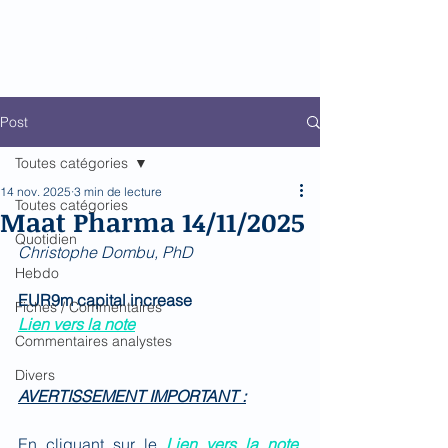
Biomed Impact
Le décodeur de Newsflow
Post
Toutes catégories
14 nov. 2025
3 min de lecture
Toutes catégories
Maat Pharma 14/11/2025
Quotidien
Christophe Dombu, PhD 
Hebdo
EUR9m capital increase
Fiches / Commentaires
Lien vers la note
Commentaires analystes
Divers
AVERTISSEMENT IMPORTANT :
En cliquant sur le 
Lien vers la note
, 