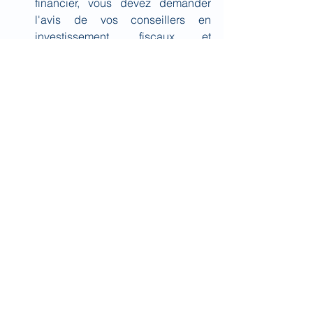
financier, vous devez demander 
l'avis de vos conseillers en 
investissement, fiscaux et 
juridiques.
En cliquant sur le 
Lien vers la note
, 
vous serez réputé avoir fait les 
déclarations et les reconnaissances ci-
dessus.
Toutes les données présentées dans ce 
document sont issues de sources 
réputées fiables mais dont l’exactitude 
ou la pertinence ne peuvent être 
garanties. Ce document n’est pas un 
élément contractuel ou commercial et 
ne constitue pas un conseil en 
investissement. La responsabilité de 
BIOMED IMPACT ne pourra donc être 