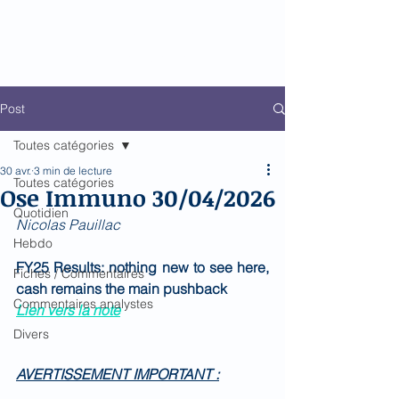
BioMed Impact
Le décodeur de Newsflow
Post
Toutes catégories
30 avr.
3 min de lecture
Toutes catégories
Ose Immuno 30/04/2026
Quotidien
Nicolas Pauillac
Hebdo
FY25 Results: nothing new to see here, 
Fiches / Commentaires
cash remains the main pushback
Commentaires analystes
Lien vers la note
Divers
AVERTISSEMENT IMPORTANT :