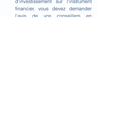
d'investissement sur l'instrument 
financier, vous devez demander 
l'avis de vos conseillers en 
investissement, fiscaux et 
juridiques.
En cliquant sur le 
Lien vers la note
, 
vous serez réputé avoir fait les 
déclarations et les reconnaissances ci-
dessus.
Toutes les données présentées dans ce 
document sont issues de sources 
réputées fiables mais dont l’exactitude 
ou la pertinence ne peuvent être 
garanties. Ce document n’est pas un 
élément contractuel ou commercial et 
ne constitue pas un conseil en 
investissement. La responsabilité de 