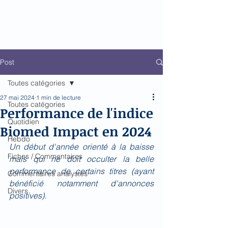
Biomed Impact
Le décodeur de Newsflow
Post
Toutes catégories
27 mai 2024
1 min de lecture
Toutes catégories
Performance de l'indice
Quotidien
Biomed Impact en 2024
Hebdo
Un début d'année orienté à la baisse 
Fiches / Commentaires
mais qui ne doit occulter la belle 
performance de certains titres (ayant 
Commentaires analystes
bénéficié notamment d'annonces 
Divers
positives).