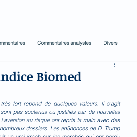
ct
Accueil
Commentaires Analystes
low
ommentaires
Commentaires analystes
Divers
indice Biomed
rès fort rebond de quelques valeurs. Il s'agit 
ont pas soutenus ou justifiés par de nouvelles 
l'aversion au risque ont repris la main avec des 
 nombreux dossiers. Les an5nonces de D. Trump 
uit un vrai krach sur les marchés qui ont perdu 