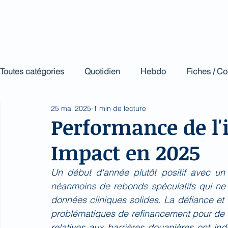
Biomed Impa
Le décodeur de Newsf
Toutes catégories
Quotidien
Hebdo
Fiches / C
25 mai 2025
1 min de lecture
Performance de l'
Impact en 2025
Un début d'année plutôt positif avec un t
néanmoins de rebonds spéculatifs qui ne s
données cliniques solides. La défiance et  
problématiques de refinancement pour de
relatives aux barrières douanières ont ind