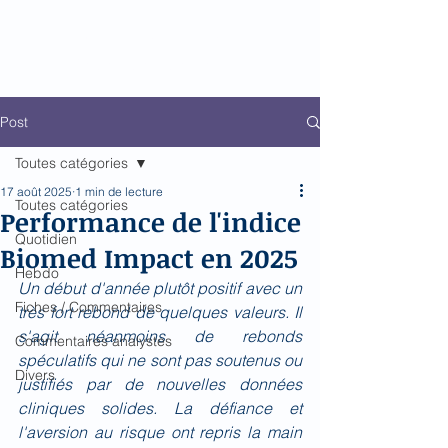
Biomed Impact
Le décodeur de Newsflow
Post
Toutes catégories
17 août 2025
1 min de lecture
Toutes catégories
Performance de l'indice
Quotidien
Biomed Impact en 2025
Hebdo
Un début d'année plutôt positif avec un 
Fiches / Commentaires
très fort rebond de quelques valeurs. Il 
s'agit néanmoins de rebonds 
Commentaires analystes
spéculatifs qui ne sont pas soutenus ou 
Divers
justifiés par de nouvelles données 
cliniques solides. La défiance et  
l'aversion au risque ont repris la main 