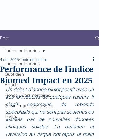
Biomed Impact
Le décodeur de Newsflow
Post
Toutes catégories
4 oct. 2025
1 min de lecture
Toutes catégories
Performance de l'indice
Quotidien
Biomed Impact en 2025
Hebdo
Un début d'année plutôt positif avec un 
Fiches / Commentaires
très fort rebond de quelques valeurs. Il 
s'agit néanmoins de rebonds 
Commentaires analystes
spéculatifs qui ne sont pas soutenus ou 
Divers
justifiés par de nouvelles données 
cliniques solides. La défiance et  
l'aversion au risque ont repris la main 