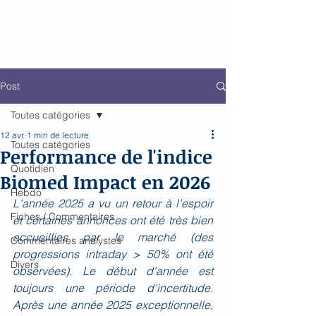
Biomed Impact
Le décodeur de Newsflow
Post
Toutes catégories
12 avr.
1 min de lecture
Toutes catégories
Performance de l'indice
Quotidien
Biomed Impact en 2026
Hebdo
L'année 2025 a vu un retour à l'espoir 
Fiches / Commentaires
et certaines annonces ont été très bien 
accueillies par le marché (des 
Commentaires analystes
progressions intraday > 50% ont été 
Divers
observées). Le début d'année est 
toujours une période d'incertitude. 
Après une année 2025 exceptionnelle, 