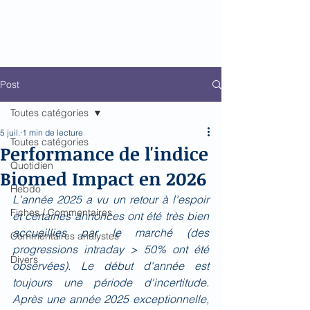
Biomed Impact
Le décodeur de Newsflow
Post
Toutes catégories
5 juil.
1 min de lecture
Toutes catégories
Performance de l'indice
Quotidien
Biomed Impact en 2026
Hebdo
L'année 2025 a vu un retour à l'espoir 
Fiches / Commentaires
et certaines annonces ont été très bien 
accueillies par le marché (des 
Commentaires analystes
progressions intraday > 50% ont été 
Divers
observées). Le début d'année est 
toujours une période d'incertitude. 
Après une année 2025 exceptionnelle, 