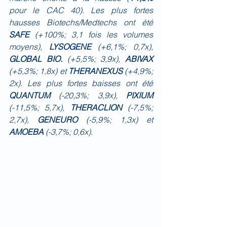
pour le CAC 40). Les plus fortes 
hausses Biotechs/Medtechs ont été 
SAFE 
(+100%; 3,1 fois les volumes 
moyens), 
LYSOGENE 
(+6,1%; 0,7x), 
GLOBAL BIO.
 (+5,5%; 3,9x), 
ABIVAX 
(+5,3%; 1,8x) et 
THERANEXUS 
(+4,9%; 
2x). Les plus fortes baisses ont été 
QUANTUM 
(-20,3%; 3,9x), 
PIXIUM 
(-11,5%; 5,7x), 
THERACLION 
(-7,5%; 
2,7x), 
GENEURO 
(-5,9%; 1,3x) et 
AMOEBA 
(-3,7%; 0,6x).