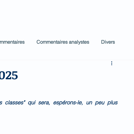
ct
Accueil
Commentaires Analystes
low
ommentaires
Commentaires analystes
Divers
025
 classes" qui sera, espérons-le, un peu plus 