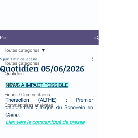
Biomed Impact
Le décodeur de Newsflow
Post
Toutes catégories
5 juin
1 min de lecture
Toutes catégories
Quotidien 05/06/2026
Quotidien
Hebdo
NEWS A IMPACT POSSIBLE
Fiches / Commentaires
Theraclion (ALTHE) : 
Premier 
Commentaires analystes
déploiement clinique du Sonovein en 
Chine.
Divers
Lien vers le communiqué de presse