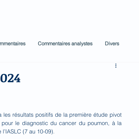
ct
Accueil
Commentaires Analystes
low
ommentaires
Commentaires analystes
Divers
2024
 les résultats positifs de la première étude pivot 
l pour le diagnostic du cancer du poumon, à la 
l’IASLC (7 au 10-09)
.