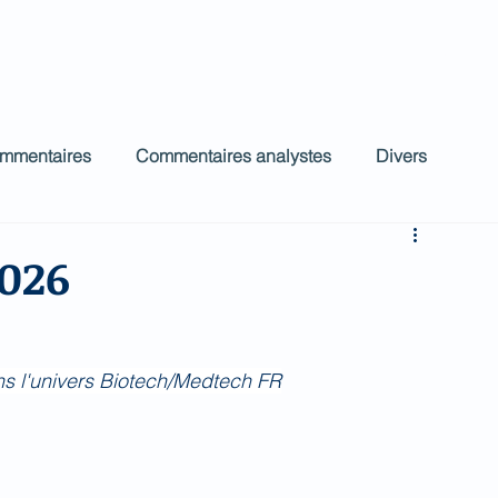
ct
Accueil
Commentaires Analystes
low
ommentaires
Commentaires analystes
Divers
2026
ns l'univers Biotech/Medtech FR