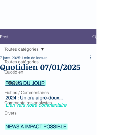
BioMed Impact
Le décodeur de Newsflow
Post
Toutes catégories
7 janv. 2025
1 min de lecture
Toutes catégories
Quotidien 07/01/2025
Quotidien
Hebdo
FOCUS DU JOUR
Fiches / Commentaires
2024 : 
Un cru aigre-doux...
Commentaires analystes
Lien vers notre commentaire
Divers
NEWS A IMPACT POSSIBLE