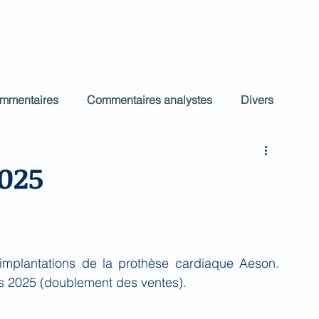
ct
Accueil
Commentaires Analystes
low
ommentaires
Commentaires analystes
Divers
025
implantations de la prothèse cardiaque Aeson. 
es 2025 (doublement des ventes)
.