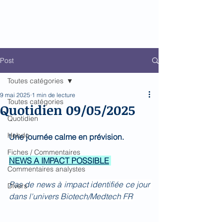
Biomed Impact
Le décodeur de Newsflow
Post
Toutes catégories
9 mai 2025
1 min de lecture
Toutes catégories
Quotidien 09/05/2025
Quotidien
Hebdo
Une journée calme en prévision.
Fiches / Commentaires
NEWS A IMPACT POSSIBLE
Commentaires analystes
Pas de news à impact identifiée ce jour 
Divers
dans l'univers Biotech/Medtech FR