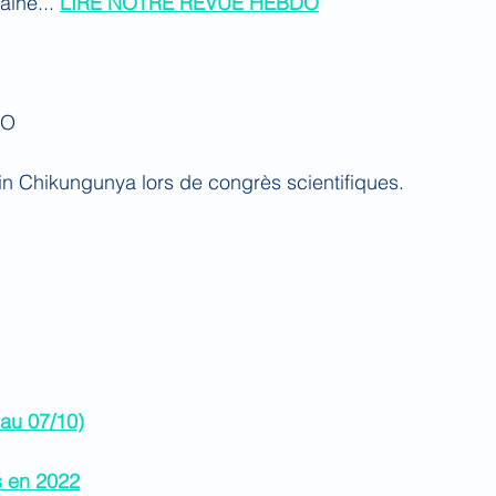
ine... 
LIRE NOTRE REVUE HEBDO
EO
cin Chikungunya lors de congrès scientifiques.
au 07/10)
s en 2022