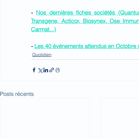
- 
Nos dernières fiches sociétés (Quantu
Transgene, Acticor, Biosynex, Ose Immuno
Carmat...)
- 
Les 40 événements attendus en Octobre s
Quotidien
Posts récents