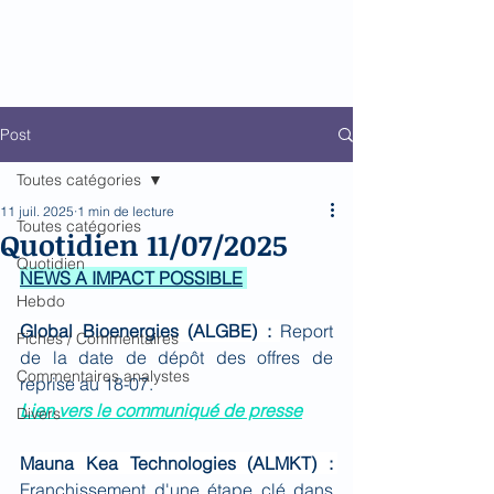
Biomed Impact
Le décodeur de Newsflow
Post
Toutes catégories
11 juil. 2025
1 min de lecture
Toutes catégories
Quotidien 11/07/2025
Quotidien
NEWS A IMPACT POSSIBLE
Hebdo
Global Bioenergies (ALGBE) : 
Report 
Fiches / Commentaires
de la date de dépôt des offres de 
Commentaires analystes
reprise au 18-07.
Lien vers le communiqué de presse
Divers
Mauna Kea Technologies (ALMKT) : 
Franchissement d'une étape clé dans 