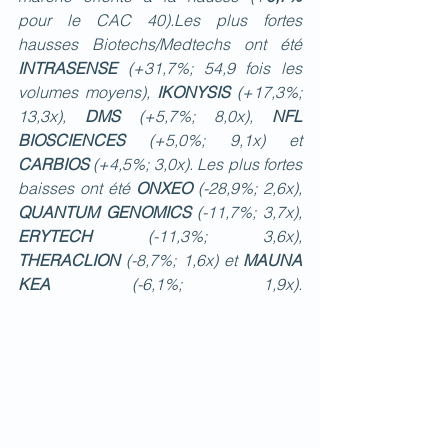
pour le CAC 40).Les plus fortes 
hausses Biotechs/Medtechs ont été 
INTRASENSE 
(+31,7%; 54,9 fois les 
volumes moyens), 
IKONYSIS 
(+17,3%; 
13,3x), 
DMS 
(+5,7%; 8,0x), 
NFL 
BIOSCIENCES 
(+5,0%; 9,1x) et 
CARBIOS 
(+4,5%; 3,0x). Les plus fortes 
baisses ont été 
ONXEO 
(-28,9%; 2,6x), 
QUANTUM GENOMICS 
(-11,7%; 3,7x), 
ERYTECH 
(-11,3%; 3,6x), 
THERACLION 
(-8,7%; 1,6x) et 
MAUNA 
KEA 
(-6,1%; 1,9x).