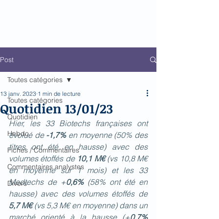
Biomed Impact
Le décodeur de Newsflow
Post
Toutes catégories
13 janv. 2023
1 min de lecture
Toutes catégories
Quotidien 13/01/23
Quotidien
Hier, les 33 Biotechs françaises ont 
Hebdo
évolué de 
-1,7%
 en moyenne (50% des 
titres ont été en hausse) avec des 
Fiches / Commentaires
volumes étoffés de 
10,1 M€
 (vs 10,8 M€ 
Commentaires analystes
en moyenne sur 1 mois) et les 33 
Medtechs de +
0,6% 
(58% ont été en 
Divers
hausse) avec des volumes étoffés de 
5,7 M€
 (vs 5,3 M€ en moyenne) dans un 
marché orienté à la hausse (+
0,7%