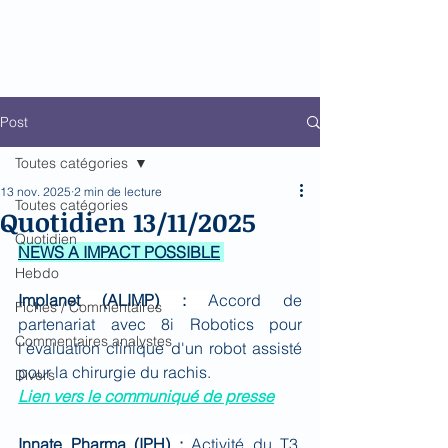
Biomed Impact
Le décodeur de Newsflow
Post
Toutes catégories
13 nov. 2025
2 min de lecture
Toutes catégories
Quotidien 13/11/2025
Quotidien
NEWS A IMPACT POSSIBLE
Hebdo
Implanet (ALIMP) : 
Accord de 
Fiches / Commentaires
partenariat avec 8i Robotics pour 
Commentaires analystes
l'évaluation clinique d'un robot assisté 
pour la chirurgie du rachis.
Divers
Lien vers le communiqué de presse
Innate Pharma (IPH) : 
Activité du T3. 