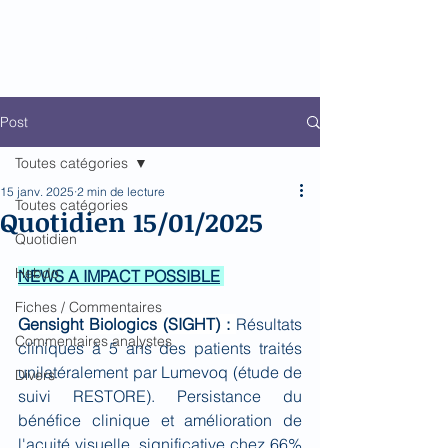
Biomed Impact
Le décodeur de Newsflow
Post
Toutes catégories
15 janv. 2025
2 min de lecture
Toutes catégories
Quotidien 15/01/2025
Quotidien
Hebdo
N
EWS A IMPACT POSSIBLE
Fiches / Commentaires
Gensight Biologics (SIGHT) : 
Résultats 
Commentaires analystes
cliniques à 5 ans des patients traités 
unilatéralement par Lumevoq (étude de 
Divers
suivi RESTORE). Persistance du 
bénéfice clinique et amélioration de 
l'acuité visuelle  significative chez 66% 