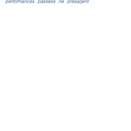
performances passées ne présagent 
pas des performances futures.
Quotidien
Voir tout
Posts récents