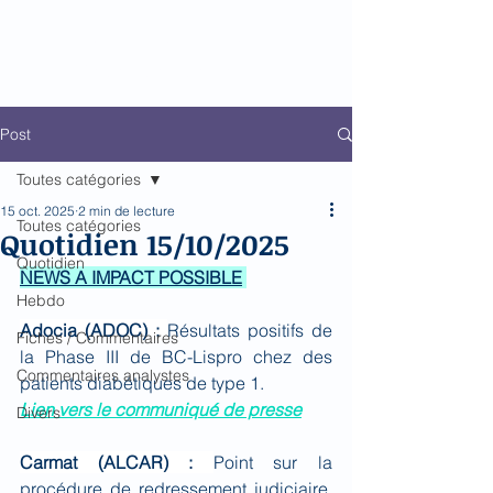
Biomed Impact
Le décodeur de Newsflow
Post
Toutes catégories
15 oct. 2025
2 min de lecture
Toutes catégories
Quotidien 15/10/2025
Quotidien
NEWS A IMPACT POSSIBLE
Hebdo
Adocia (ADOC) : 
Résultats positifs de 
Fiches / Commentaires
la Phase III de BC-Lispro chez des 
Commentaires analystes
patients diabétiques de type 1.
Lien vers le communiqué de presse
Divers
Carmat (ALCAR) : 
Point sur la 
procédure de redressement judiciaire. 