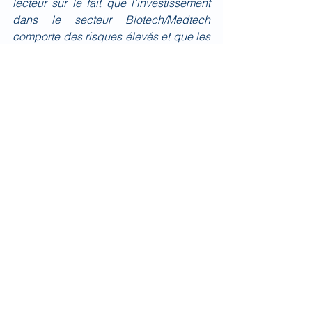
lecteur sur le fait que l’investissement 
dans le secteur Biotech/Medtech 
comporte des risques élevés et que les 
performances passées ne présagent 
pas des performances futures.
Quotidien
Voir tout
Posts récents