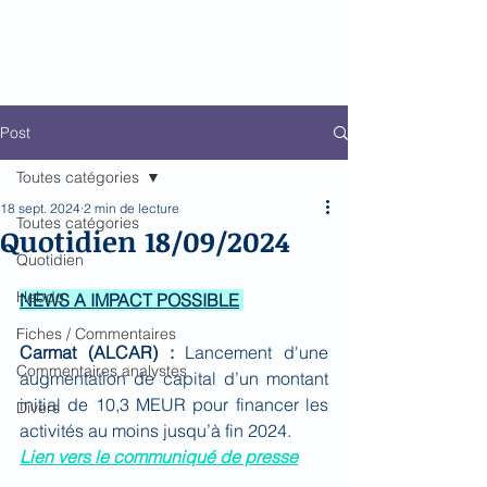
Biomed Impact
Le décodeur de Newsflow
Post
Toutes catégories
18 sept. 2024
2 min de lecture
Toutes catégories
Quotidien 18/09/2024
Quotidien
Hebdo
NEWS A IMPACT POSSIBLE
Fiches / Commentaires
Carmat (ALCAR) : 
Lancement d'une 
Commentaires analystes
augmentation de capital d’un montant 
initial de 10,3 MEUR pour financer les 
Divers
activités au moins jusqu’à fin 2024
.
Lien vers le communiqué de presse