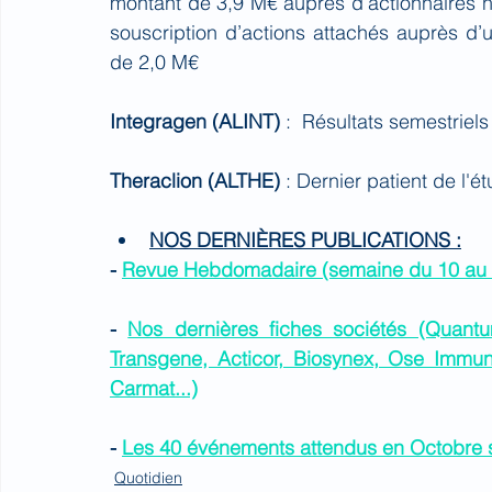
montant de 3,9 M€ auprès d’actionnaires hi
souscription d’actions attachés auprès d’u
de 2,0 M€
Integragen (ALINT)
 :  Résultats semestriels 
Theraclion (ALTHE)
 : Dernier patient de l
NOS DERNIÈRES PUBLICATIONS :
- 
Revue Hebdomadaire (semaine du 10 au 
- 
Nos dernières fiches sociétés (Quantu
Transgene, Acticor, Biosynex, Ose Immuno
Carmat...)
- 
Les 40 événements attendus en Octobre s
Quotidien