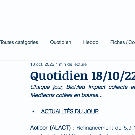
Biomed Impa
Le décodeur de Newsf
Toutes catégories
Quotidien
Hebdo
Fiches / C
18 oct. 2022
1 min de lecture
Quotidien 18/10/2
Chaque jour, BioMed Impact collecte et 
Medtechs cotées en bourse...
ACTUALITÉS DU JOUR
Acticor (ALACT) 
: Refinancement de 5,9 M