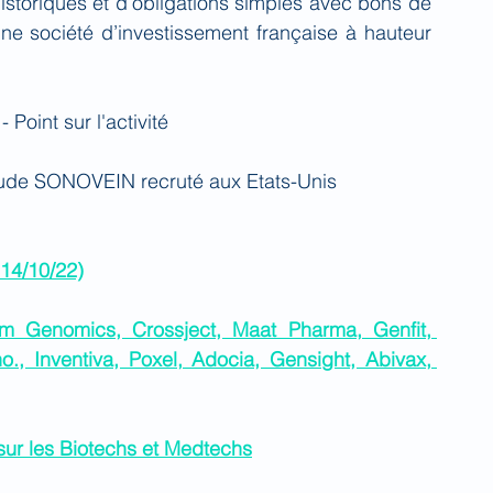
storiques et d’obligations simples avec bons de 
ne société d’investissement française à hauteur 
- Point sur l'activité
'étude SONOVEIN recruté aux Etats-Unis
14/10/22)
m Genomics, Crossject, Maat Pharma, Genfit, 
., Inventiva, Poxel, Adocia, Gensight, Abivax, 
ur les Biotechs et Medtechs