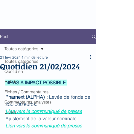
Biomed Impact
Le décodeur de Newsflow
Post
Toutes catégories
21 févr. 2024
1 min de lecture
Toutes catégories
Quotidien 21/02/2024
Quotidien
Hebdo
NEWS A IMPACT POSSIBLE
Fiches / Commentaires
Pharnext (ALPHA) : 
Levée de fonds de 
Commentaires analystes
250 000 euros.
Lien vers le communiqué de press
e
Divers
Ajustement de la valeur nominale.
Lien vers le communiqué de presse