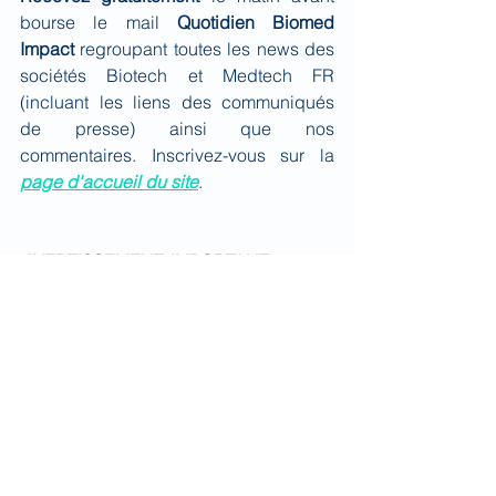
bourse le mail 
Quotidien Biomed 
Impact
 regroupant toutes les news des 
sociétés Biotech et Medtech FR 
(incluant les liens des communiqués 
de presse) ainsi que nos 
commentaires. Inscrivez-vous sur la 
page d'accueil du site
.
AVERTISSEMENT IMPORTANT :
Toutes 
les données présentées dans ce 
document sont issues de sources 
réputées fiables mais dont l’exactitude 
ou la pertinence ne peuvent être 
garanties. Les informations et les avis 
exprimés dans ce document ne sont 
pas exhaustifs. Ce document n’est pas 
un élément contractuel ou commercial 