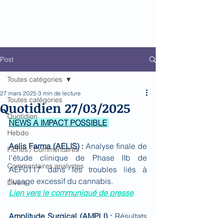
Biomed Impact
Le décodeur de Newsflow
Post
Toutes catégories
27 mars 2025
3 min de lecture
Toutes catégories
Quotidien 27/03/2025
Quotidien
NEWS A IMPACT POSSIBLE
Hebdo
Aelis Farma (AELIS) : 
Analyse finale de 
Fiches / Commentaires
l'étude clinique de Phase IIb de 
Commentaires analystes
AEF0117 dans les troubles liés à 
l'usage excessif du cannabis.
Divers
Lien vers le communiqué de presse
Amplitude Surgical (AMPLI) : 
Résultats 