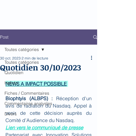
Biomed Impact
Le décodeur de Newsflow
Post
Toutes catégories
30 oct. 2023
2 min de lecture
Toutes catégories
Quotidien 30/10/2023
Quotidien
Hebdo
NEWS A IMPACT POSSIBLE
Fiches / Commentaires
Biophtyis (ALBPS) : 
Réception d'un 
Commentaires analystes
avis de radiation du Nasdaq. Appel à 
venir de cette décision auprès du 
Divers
Comité d’Audience du Nasdaq.
Lien vers le communiqué de presse
Partenariat avec Innovation Solutions 