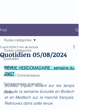
Biomed Impact
Le décodeur de Newsflow
Post
Toutes catégories
5 août 2024
2 min de lecture
Toutes catégories
Quotidien 05/08/2024
Quotidien
Hebdo
REVUE HEBDOMADAIRE : semaine du 
29/07
Fiches / Commentaires
Commentaires analystes
BioMed Impact revient sur les temps 
forts de la semaine écoulée en Biotech 
Divers
et en Medtech sur le marché français. 
Retrouvez dans cette revue : 