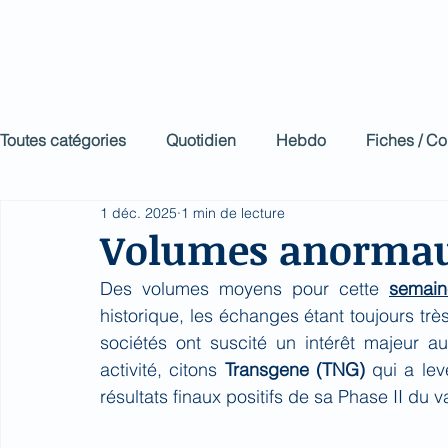
Biomed Impa
Le décodeur de Newsf
Toutes catégories
Quotidien
Hebdo
Fiches / C
1 déc. 2025
1 min de lecture
Volumes anorma
Des volumes moyens pour cette 
semain
historique, les échanges étant toujours trè
sociétés ont suscité un intérêt majeur aup
activité, citons 
Transgene (TNG)
 qui a le
résultats finaux positifs de sa Phase II du 