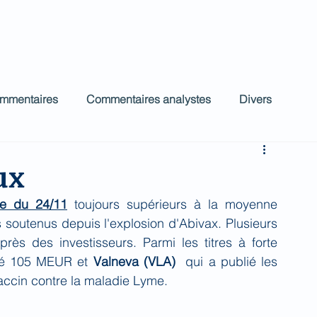
ct
Accueil
Commentaires Analystes
low
ommentaires
Commentaires analystes
Divers
ux
e du 24/11
 toujours supérieurs à la moyenne 
s soutenus depuis l'explosion d'Abivax. Plusieurs 
rès des investisseurs. Parmi les titres à forte 
vé 105 MEUR et 
Valneva (VLA)
  qui a publié les 
vaccin contre la maladie Lyme.