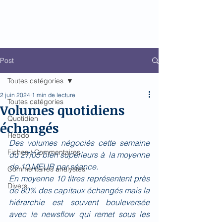
Biomed Impact
Le décodeur de Newsflow
Post
Toutes catégories
2 juin 2024
1 min de lecture
Toutes catégories
Volumes quotidiens
Quotidien
échangés
Hebdo
Des volumes négociés cette semaine 
Fiches / Commentaires
du 27/05 bien supérieurs à  la moyenne 
de 10 MEUR par séance.
Commentaires analystes
En moyenne 10 titres représentent près 
Divers
de 80% des capitaux échangés mais la 
hiérarchie est souvent bouleversée 
avec le newsflow qui remet sous les 