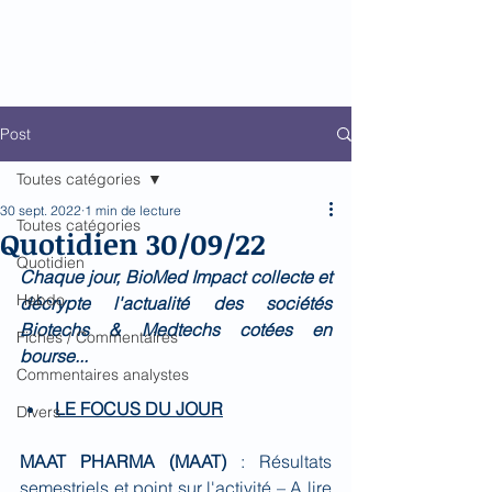
Biomed Impact
Le décodeur de Newsflow
Post
Toutes catégories
30 sept. 2022
1 min de lecture
Toutes catégories
Quotidien 30/09/22
Quotidien
Chaque jour, BioMed Impact collecte et 
Hebdo
décrypte l'actualité des sociétés 
Biotechs & Medtechs cotées en 
Fiches / Commentaires
bourse...
Commentaires analystes
LE FOCUS DU JOUR
Divers
MAAT PHARMA (MAAT)
 : Résultats 
semestriels et point sur l'activité – A lire 