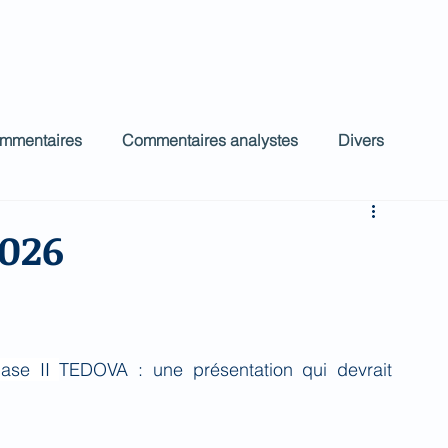
ct
Accueil
Commentaires Analystes
low
ommentaires
Commentaires analystes
Divers
2026
ase II 
TEDOVA : une présentation qui devrait 