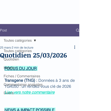
Biomed Impact
Le décodeur de Newsflow
Post
Toutes catégories
25 mars
2 min de lecture
Toutes catégories
Quotidien 25/03/2026
Quotidien
Hebdo
FOCUS DU JOUR
Fiches / Commentaires
Transgene (TNG) : 
Données à 3 ans de 
Commentaires analystes
TG4050 : un rendez-vous clé de 2026 
Lien vers notre commentaire
Divers
NEWS A IMPACT POSSIBLE