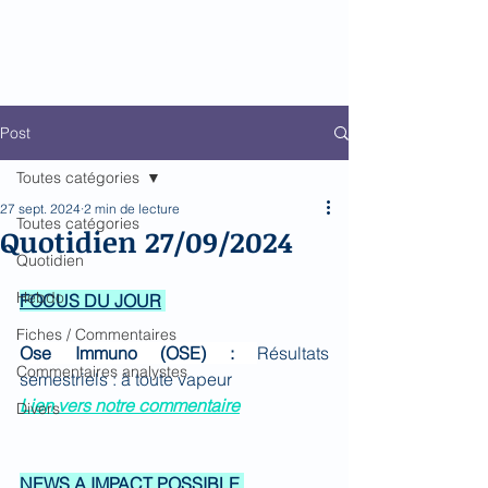
Biomed Impact
Le décodeur de Newsflow
Post
Toutes catégories
27 sept. 2024
2 min de lecture
Toutes catégories
Quotidien 27/09/2024
Quotidien
Hebdo
FOCUS DU JOUR
Fiches / Commentaires
Ose Immuno (OSE) : 
Résultats 
Commentaires analystes
semestriels : à toute vapeur
Lien vers notre commentaire
Divers
NEWS A IMPACT POSSIBLE