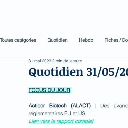
BioMed Impa
Le décodeur de Newsf
Toutes catégories
Quotidien
Hebdo
Fiches / C
31 mai 2023
2 min de lecture
Quotidien 31/05/2
FOCUS DU JOUR
Acticor Biotech (ALACT) : 
Des avanc
réglementaires EU et US.
Lien vers le rapport complet