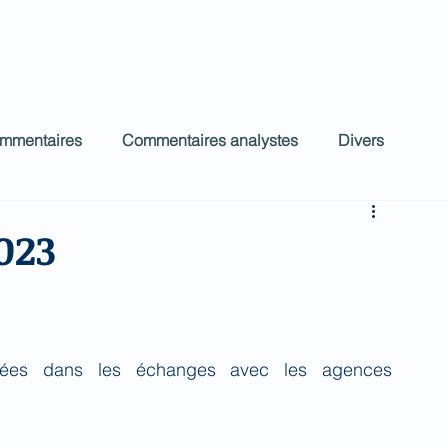
ct
Accueil
Commentaires Analystes
low
ommentaires
Commentaires analystes
Divers
023
ées dans les échanges avec les agences 