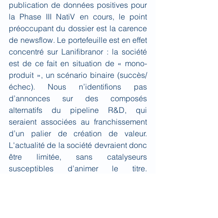
publication de données positives pour 
la Phase III NatiV en cours, le point 
préoccupant du dossier est la carence 
de newsflow. Le portefeuille est en effet 
concentré sur Lanifibranor : la société 
est de ce fait en situation de « mono-
produit », un scénario binaire (succès/
échec). Nous n’identifions pas 
d’annonces sur des composés 
alternatifs du pipeline R&D, qui 
seraient associées au franchissement 
d’un palier de création de valeur. 
L'actualité de la société devraient donc 
être limitée, sans catalyseurs 
susceptibles d’animer le titre. 
Concernant la capitalisation actuelle 
de l'entreprise, Inventiva souffre comme 
de nombreuses société biotech 
européennes d'une décote importante 