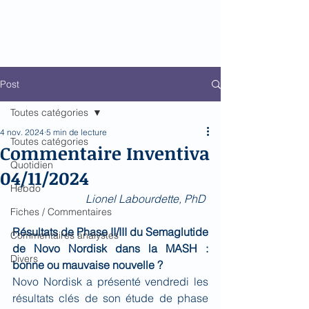
Biomed Impact
Le décodeur de Newsflow
Post
Toutes catégories
4 nov. 2024
5 min de lecture
Toutes catégories
Commentaire Inventiva
Quotidien
04/11/2024
Hebdo
Lionel Labourdette, PhD 
Fiches / Commentaires
Résultats de Phase II/III du Semaglutide 
Commentaires analystes
de Novo Nordisk dans la MASH : 
Divers
bonne ou mauvaise nouvelle ?
Novo Nordisk a présenté vendredi les 
résultats clés de son étude de phase 