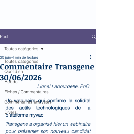
Biomed Impact
Le décodeur de Newsflow
Post
Toutes catégories
30 juin
4 min de lecture
Toutes catégories
Commentaire Transgene
Quotidien
30/06/2026
Hebdo
Lionel Labourdette, PhD 
Fiches / Commentaires
Un webinaire qui confirme la solidité 
Commentaires analystes
des actifs technologiques de la 
Divers
plateforme myvac
Transgene a organisé hier un webinaire 
pour présenter son nouveau candidat 