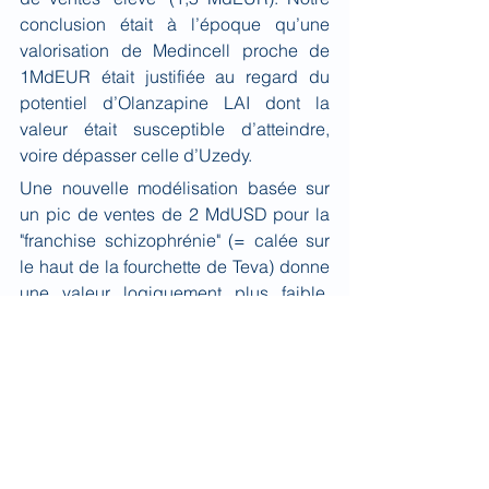
conclusion était à l’époque qu’une 
valorisation de Medincell proche de 
1MdEUR était justifiée au regard du 
potentiel d’Olanzapine LAI dont la 
valeur était susceptible d’atteindre, 
voire dépasser celle d’Uzedy.
Une nouvelle modélisation basée sur 
un pic de ventes de 2 MdUSD pour la 
"franchise schizophrénie" (= calée sur 
le haut de la fourchette de Teva) donne 
une valeur logiquement plus faible, 
proche de 700 MEUR. Le manque de 
visibilité sur le calendrier des 
composés encore au stade de la 
recherche ou au mieux de validation 
préclinique ne permet pas d’attribuer 
une valeur objective à l’amont du 
pipeline. Valoriser une plateforme 