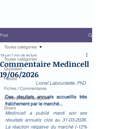
Biomed Impact
Le décodeur de Newsflow
Post
Toutes catégories
19 juin
7 min de lecture
Toutes catégories
Commentaire Medincell
Quotidien
19/06/2026
Hebdo
Lionel Labourdette, PhD 
Fiches / Commentaires
Des résultats annuels accueillis très 
Commentaires analystes
fraîchement par le marché...
Divers
Medincell a publié mardi soir ses 
résultats annuels clos au 31-03-2026. 
La réaction négative du marché (-12% 