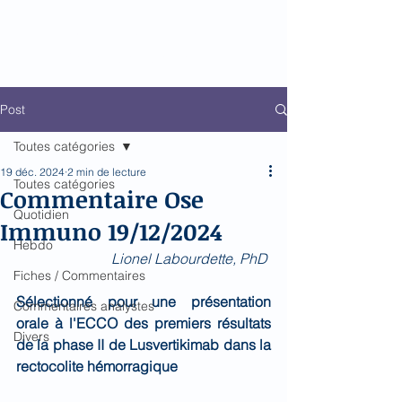
Biomed Impact
Le décodeur de Newsflow
Post
Toutes catégories
19 déc. 2024
2 min de lecture
Toutes catégories
Commentaire Ose
Quotidien
Immuno 19/12/2024
Hebdo
Lionel Labourdette, PhD 
Fiches / Commentaires
Sélectionné pour une présentation 
Commentaires analystes
orale à l'ECCO des premiers résultats 
Divers
de la phase II de Lusvertikimab dans la 
rectocolite hémorragique